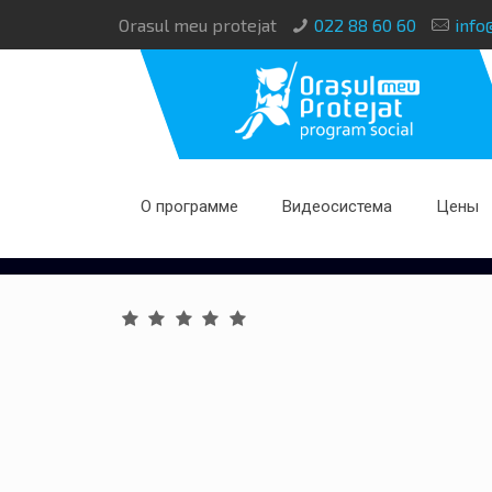
Orasul meu protejat
022 88 60 60
info
О программе
Видеосистема
Цены