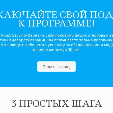
КЛЮЧАЙТЕ СВОЙ ПОД
К ПРОГРАММЕ!
Video Security берет на себя половину Ваших стартовых з
емы видеорегистрации Вы оплачиваете только половину 
умма входит в абонентскую плату за обслуживание и мо
течение минимум 10 лет.
Подать заявку
3 ПРОСТЫХ ШАГА