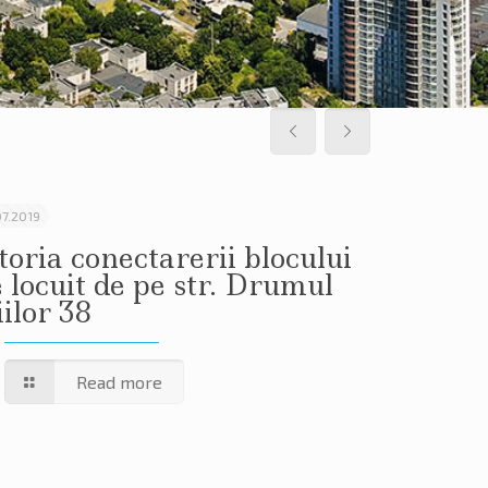
07.2019
29.05.2019
toria conectarerii blocului
Istoria 
 locuit de pe str. Drumul
de locui
ilor 38
Vieru 3/
Read more