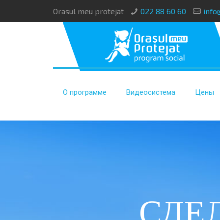
Orasul meu protejat
022 88 60 60
info
О программе
Видеосистема
Цены
СДЕ