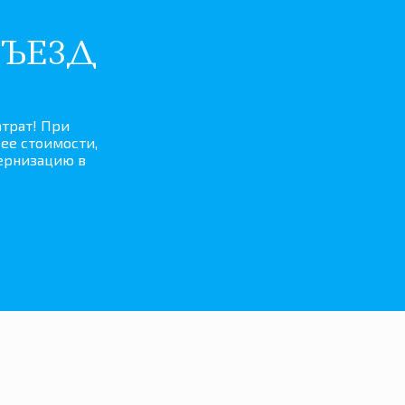
ЪЕЗД
атрат! При
ее стоимости,
дернизацию в