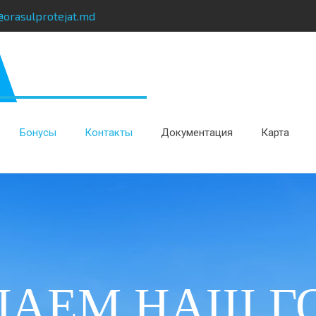
@orasulprotejat.md
Бонусы
Контакты
Документация
Карта
ЛАЕМ НАШ Г