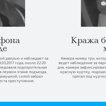
фона
Кража б
де
ной дверью и наблюдает за
Камера номер три, кото
03,2017 года, около 22:20
ведет наблюдение за парко
ледовала подозрительная
дня, камера зафиксировал
на первом этаже подъезда,
красную куртку, подошел
девушкой, силой забрал
прятал под куртко
ста преступления.