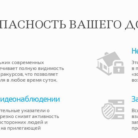
ОПАСНОСТЬ ВАШЕГО Д
Н
льких современных
Эт
ечивает полную видимость
в 
ракурсов, что позволяет
«з
ля в любое время суток.
во
 видеонаблюдении
З
тельные указатели о
Вс
резко снизят активность
вз
осторонних людей и
за
к на прилегающей
пр