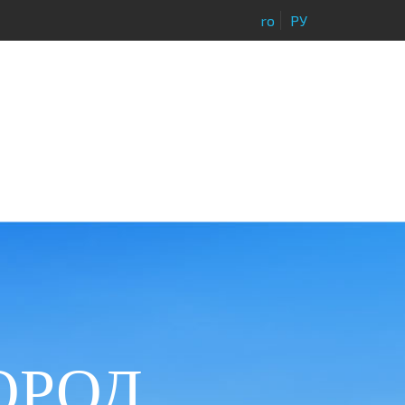
ro
РУ
ОРОД