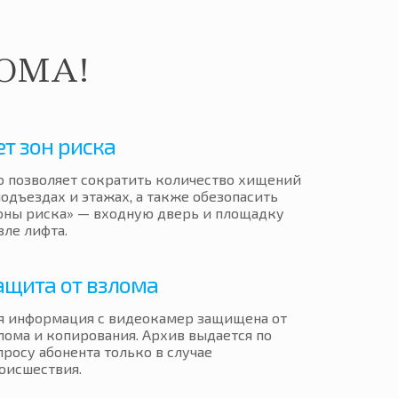
ОМА!
ет зон риска
о позволяет сократить количество хищений
подъездах и этажах, а также обезопасить
оны риска» — входную дверь и площадку
зле лифта.
ащита от взлома
я информация с видеокамер защищена от
лома и копирования. Архив выдается по
просу абонента только в случае
оисшествия.