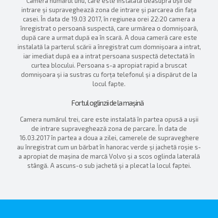
Camera numărul unu, care este instalată deasupra ușii de
intrare și supraveghează zona de intrare și parcarea din fața
casei. În data de 19.03 2017, în regiunea orei 22:20 camera a
înregistrat o persoană suspectă, care urmărea o domnișoară,
după care a urmat după ea în scară. A doua cameră care este
instalată la parterul scării a înregistrat cum domnișoara a intrat,
iar imediat după ea a intrat persoana suspectă detectată în
curtea blocului. Persoana s-a apropiat rapid a bruscat
domnișoara și ia sustras cu forța telefonul și a dispărut de la
locul fapte.
Fortul oglinzii de la mașină
Camera numărul trei, care este instalată în partea opusă a ușii
de intrare supraveghează zona de parcare. În data de
16.03.2017 în partea a doua a zilei, camerele de supraveghere
au înregistrat cum un bărbat în hanorac verde și jachetă roșie s-
a apropiat de mașina de marcă Volvo și a scos oglinda laterală
stângă. A ascuns-o sub jachetă și a plecat la locul faptei.