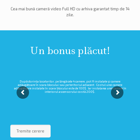
Cea mai bună cameră video Full HD cu arhiva garantat timp de 14
zile.
Un bonus plăcut!
După dorința locatarilor, pe lângă cele 4 camere, pot fi instalate și camere
adăugătoare în scara blocului sau pe teritoriul adiacent. Costul unei camere
adăugătoare instalate în scara blocului este de 100$. Iar instalarea unei camere în
interiorul ascensorului costă 200$.
Tremite cerere