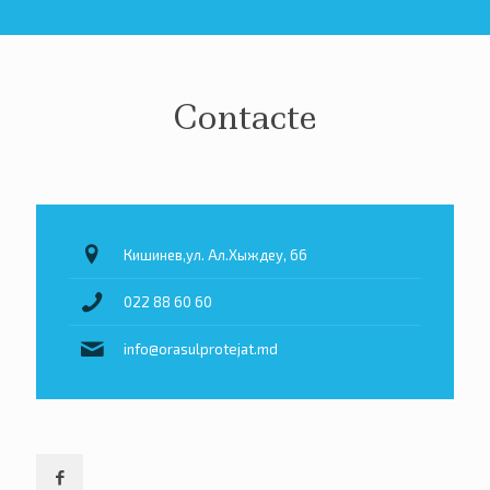
Contacte
Кишинев,ул. Ал.Хыждеу, 66
022 88 60 60
info@orasulprotejat.md