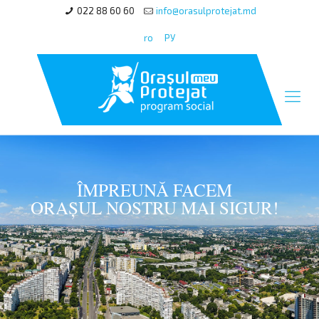
022 88 60 60
info@orasulprotejat.md
ro
РУ
ÎMPREUNĂ FACEM
ORAȘUL NOSTRU MAI SIGUR!